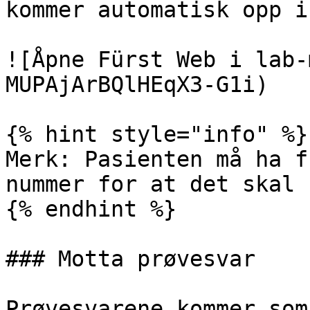
kommer automatisk opp i
![Åpne Fürst Web i lab-
MUPAjArBQlHEqX3-G1i)

{% hint style="info" %}

Merk: Pasienten må ha f
nummer for at det skal 
{% endhint %}

### Motta prøvesvar

Prøvesvarene kommer som