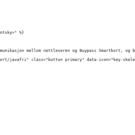
ntsky>" %}

munikasjon mellom nettleseren og Buypass Smartkort, og b