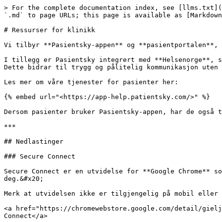
> For the complete documentation index, see [llms.txt](
`.md` to page URLs; this page is available as [Markdown
# Ressurser for klinikk

Vi tilbyr **Pasientsky-appen** og **pasientportalen**, 
I tillegg er Pasientsky integrert med **Helsenorge**, s
Dette bidrar til trygg og pålitelig kommunikasjon uten 
Les mer om våre tjenester for pasienter her:

{% embed url="<https://app-help.patientsky.com/>" %}

Dersom pasienter bruker Pasientsky-appen, har de også t
***

## Nedlastinger

### Secure Connect

Secure Connect er en utvidelse for **Google Chrome** so
deg.&#x20;

Merk at utvidelsen ikke er tilgjengelig på mobil eller 
<a href="https://chromewebstore.google.com/detail/gielj
Connect</a>
