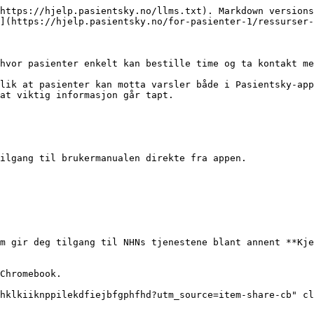
https://hjelp.pasientsky.no/llms.txt). Markdown versions
](https://hjelp.pasientsky.no/for-pasienter-1/ressurser-
hvor pasienter enkelt kan bestille time og ta kontakt me
lik at pasienter kan motta varsler både i Pasientsky-app
at viktig informasjon går tapt.

ilgang til brukermanualen direkte fra appen.

m gir deg tilgang til NHNs tjenestene blant annent **Kje
Chromebook.

hklkiiknppilekdfiejbfgphfhd?utm_source=item-share-cb" cl