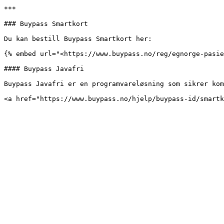
***

### Buypass Smartkort

Du kan bestill Buypass Smartkort her:

{% embed url="<https://www.buypass.no/reg/egnorge-pasie
#### Buypass Javafri

Buypass Javafri er en programvareløsning som sikrer kom