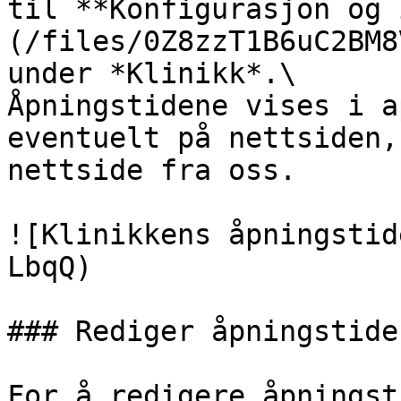
til **Konfigurasjon og 
(/files/0Z8zzT1B6uC2BM8
under *Klinikk*.\

Åpningstidene vises i a
eventuelt på nettsiden,
nettside fra oss.

![Klinikkens åpningstid
LbqQ)

### Rediger åpningstider
For å redigere åpningst