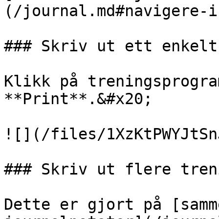
(/journal.md#navigere-i
### Skriv ut ett enkelt
Klikk på treningsprogra
**Print**.&#x20;

![](/files/1XzKtPWYJtSn
### Skriv ut flere tren
Dette er gjort på [samm