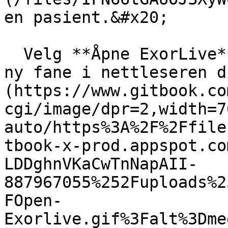
en pasient.&#x20;

  Velg **Åpne ExorLive** og programmet åpnes i en 
ny fane i nettleseren d
(https://www.gitbook.co
cgi/image/dpr=2,width=7
auto/https%3A%2F%2Ffile
tbook-x-prod.appspot.co
LDDghnVKaCwTnNapAII-
887967055%252Fuploads%2
FOpen-
Exorlive.gif%3Falt%3Dme