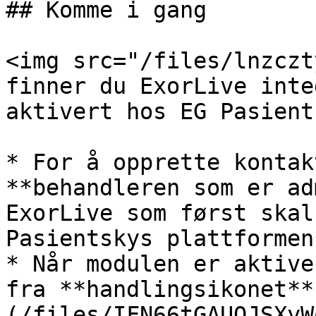
## Komme i gang

<img src="/files/lnzczt
finner du ExorLive inte
aktivert hos EG Pasient
* For å opprette kontak
**behandleren som er ad
ExorLive som først skal
Pasientskys plattformen
* Når modulen er aktive
fra **handlingsikonet**
(/files/IFN66tGAUOJSXyW