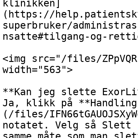
klinikken]
(https://help.patientsk
superbruker/administras
nsatte#tilgang-og-retti
<img src="/files/ZPpVQR
width="563">

**Kan jeg slette ExorLi
Ja, klikk på **Handling
(/files/IFN66tGAUOJSXyW
notatet. Velg så Slett 
samme måte som man slet