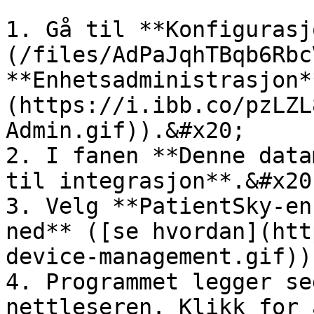
1. Gå til **Konfigurasj
(/files/AdPaJqhTBqb6Rbc
**Enhetsadministrasjon*
(https://i.ibb.co/pzLZL
Admin.gif)).&#x20;

2. I fanen **Denne data
til integrasjon**.&#x20;
3. Velg **PatientSky-en
ned** ([se hvordan](htt
device-management.gif)).
4. Programmet legger se
nettleseren. Klikk for 