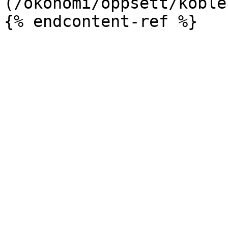
(/okonomi/oppsett/koble