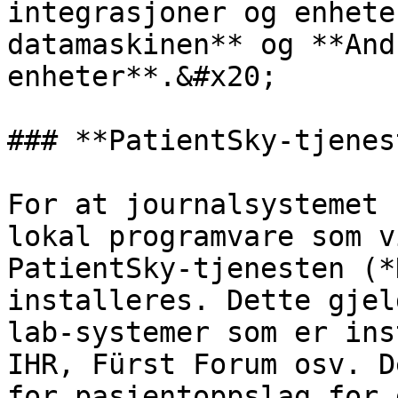
integrasjoner og enhete
datamaskinen** og **And
enheter**.&#x20;

### **‌PatientSky-tjenesten**

For at journalsystemet 
lokal programvare som v
PatientSky-tjenesten (*
installeres. Dette gjel
lab-systemer som er ins
IHR, Fürst Forum osv. D
for pasientoppslag for 