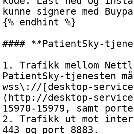
kode. Last ned og insta
kunne signere med Buypa
{% endhint %}

#### **PatientSky-tjene
1. Trafikk mellom Nettl
PatientSky-tjenesten må
wss\://[desktop-service
(http://desktop-service
15970-15979, samt porte
2. Trafikk ut mot inter
443 og port 8883.
