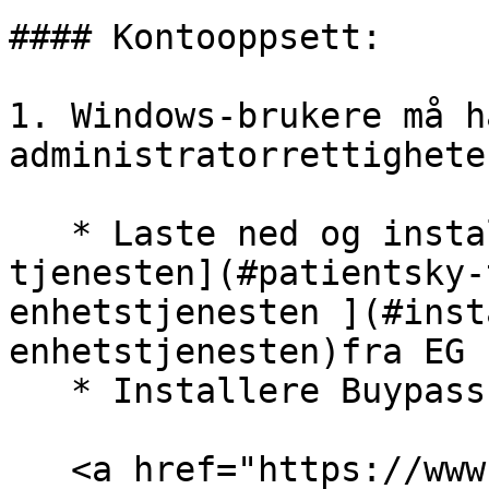
#### Kontooppsett:

1. Windows-brukere må h
administratorrettighete
   * Laste ned og installere [PatientSky-
tjenesten](#patientsky-
enhetstjenesten ](#inst
enhetstjenesten)fra EG 
   * Installere Buypass Javafri.

   <a href="https://www.buypass.no/hjelp/buypass-