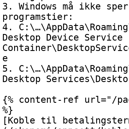
3. Windows må ikke sper
programstier:

4. C:\…\AppData\Roaming
Desktop Device Service 
Container\DesktopServic
e

5. C:\…\AppData\Roaming
Desktop Services\Deskto
{% content-ref url="/pa
%}

[Koble til betalingster