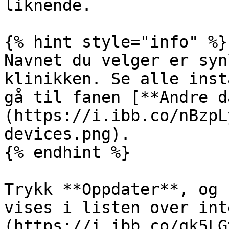
liknende.

{% hint style="info" %}

Navnet du velger er syn
klinikken. Se alle inst
gå til fanen [**Andre d
(https://i.ibb.co/nBzpL
devices.png).

{% endhint %}

‌Trykk **Oppdater**, og 
vises i listen over int
(https://i.ibb.co/qk5LG