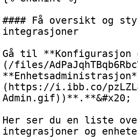
#### Få oversikt og sty
integrasjoner

Gå til **Konfigurasjon 
(/files/AdPaJqhTBqb6Rbc
**Enhetsadministrasjon*
(https://i.ibb.co/pzLZL
Admin.gif))**.**&#x20;

Her ser du en liste ove
integrasjoner og enhete