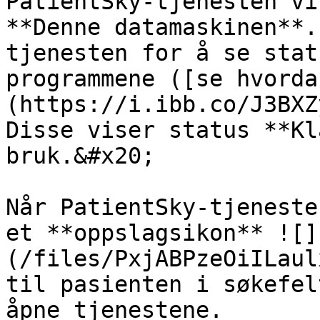
PatientSky-tjenesten vi
**Denne datamaskinen**.
tjenesten for å se stat
programmene ([se hvorda
(https://i.ibb.co/J3BXZ
Disse viser status **Kl
bruk.&#x20;

Når PatientSky-tjeneste
et **oppslagsikon** ![]
(/files/PxjABPzeOiILaul
til pasienten i søkefel
åpne tjenestene.
