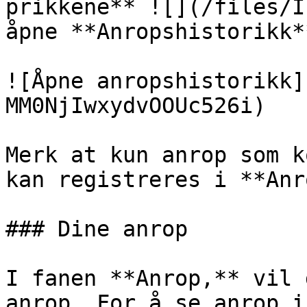
prikkene** ![](/files/I
åpne **Anropshistorikk**
![Åpne anropshistorikk]
MM0NjIwxydvOOUc526i)

Merk at kun anrop som k
kan registreres i **Anr
### Dine anrop

I fanen **Anrop,** vil 
anrop. For å se anrop i